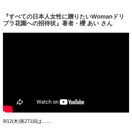
『すべての日本人女性に贈りたいWomanドリ
プラ花園への招待状』著者・櫻 あい さん
9/12(木)第271回は……