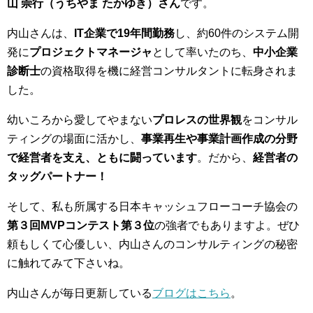
山 崇行（うちやま たかゆき）さん
です。
内山さんは、
IT企業で19年間勤務
し、約60件のシステム開
発に
プロジェクトマネージャ
として率いたのち、
中小企業
診断士
の資格取得を機に経営コンサルタントに転身されま
した。
幼いころから愛してやまない
プロレスの世界観
をコンサル
ティングの場面に活かし、
事業再生や事業計画作成の分野
で経営者を支え、ともに闘っています
。だから、
経営者の
タッグパートナー！
そして、私も所属する日本キャッシュフローコーチ協会の
第３回MVPコンテスト第３位
の強者でもありますよ。ぜひ
頼もしくて心優しい、内山さんのコンサルティングの秘密
に触れてみて下さいね。
内山さんが毎日更新している
ブログはこちら
。